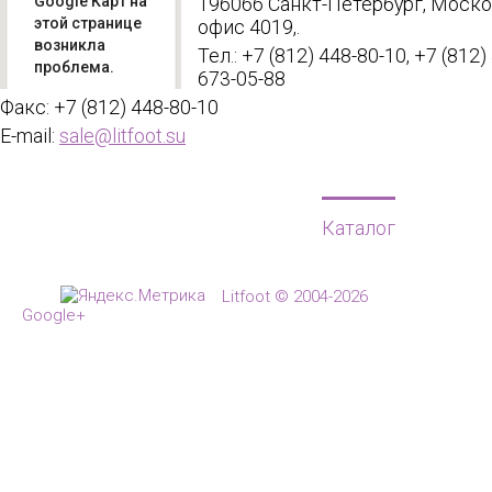
Google Карт на
196066
Санкт-Петербург, Москов
этой странице
офис 4019,.
возникла
Тел.: +7 (812) 448-80-10, +7 (812)
проблема.
673-05-88
Факс: +7 (812) 448-80-10
Вы
владелец
E-mail:
sale@litfoot.su
ОК
этого
сайта?
Главная
Каталог
Ма
Оптовый производитель комфортн
Litfoot © 2004-2026
Google+