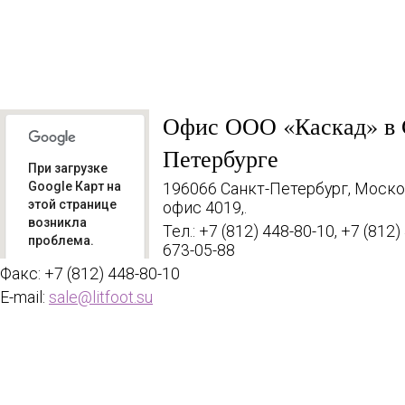
УСЛОВИЯ
Офис ООО «Каскад» в 
Петербурге
При загрузке
Google Карт на
196066
Санкт-Петербург, Москов
этой странице
офис 4019,.
возникла
Тел.: +7 (812) 448-80-10, +7 (812)
проблема.
673-05-88
Факс: +7 (812) 448-80-10
Вы
владелец
E-mail:
sale@litfoot.su
ОК
этого
сайта?
Главная
Каталог
Ма